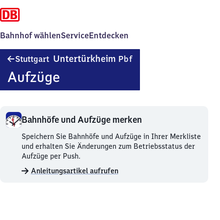
Bahnhof wählen
Service
Entdecken
Stuttgart-
Untertürkheim
Stuttgart
Pbf
Untertürkheim
Aufzüge
Personenbahnhof
Bahnhöfe und Aufzüge merken
Bahnhöfe
Speichern Sie Bahnhöfe und Aufzüge in Ihrer Merkliste
und
und erhalten Sie Änderungen zum Betriebsstatus der
Aufzüge
Aufzüge per Push.
merken.
Anleitungsartikel aufrufen