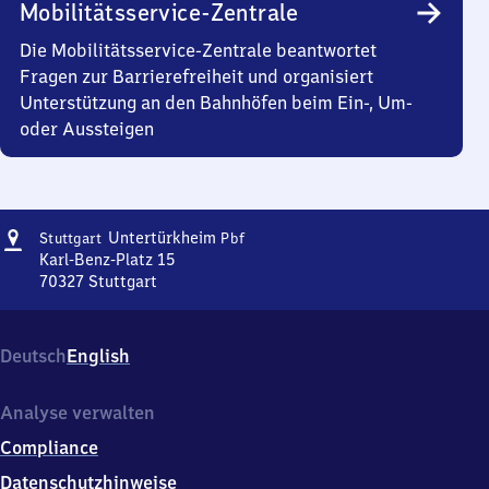
Mobilitätsservice-Zentrale
Die Mobilitätsservice-Zentrale beantwortet
Fragen zur Barrierefreiheit und organisiert
Unterstützung an den Bahnhöfen beim Ein-, Um-
oder Aussteigen
Adresse
Stuttgart-
Untertürkheim
Stuttgart
Pbf
Untertürkheim
Karl-Benz-Platz 15
Personenbahnhof
70327
Stuttgart
Stuttgart-
Untertürkheim
Personenbahnhof,
Deutsch
English
Karl-
Benz-
Platz
Analyse verwalten
15,
Compliance
7
0
Datenschutzhinweise