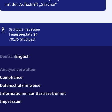
mit der Aufschrift „Service“
Adresse
Stuttgart
Feuersee
Stuttgart
Feuersee
Feuerseeplatz 14
70176
Stuttgart
Stuttgart
Feuersee,
Feuerseeplatz
Deutsch
English
14,
7
0
Analyse verwalten
1
Compliance
7
6
Datenschutzhinweise
Stuttgart
Informationen zur Barrierefreiheit
Impressum