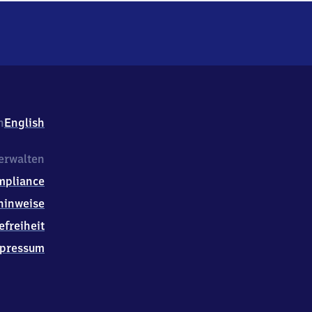
h
English
erwalten
mpliance
hinweise
efreiheit
pressum