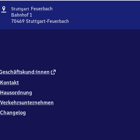
Adresse
Stuttgart-
Feuerbach
Stuttgart
Feuerbach
Bahnhof 1
70469
Stuttgart-Feuerbach
Stuttgart-
Feuerbach,
Bahnhof
1,
7
0
4
6
externer
Geschäftskund:innen
9
Link
Kontakt
Stuttgart-
Feuerbach
Hausordnung
Verkehrsunternehmen
Changelog