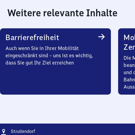
Weitere relevante Inhalte
Barrierefreiheit
Mob
Zen
Auch wenn Sie in Ihrer Mobilität
eingeschränkt sind – uns ist es wichtig,
Die 
dass Sie gut Ihr Ziel erreichen
bean
und 
Bahn
Auss
Adresse
Strullendorf
Strullendorf