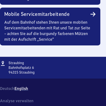
Mobile Servicemitarbeitende
Auf dem Bahnhof stehen Ihnen unsere mobilen
Servicemitarbeitenden mit Rat und Tat zur Seite
– achten Sie auf die burgundy farbenen Mützen
mit der Aufschrift „Service“
Adresse
Straubing
Straubing
Bahnhofsplatz 6
94315
Straubing
Straubing,
Bahnhofsplatz
6,
Deutsch
English
9
4
3
Analyse verwalten
1