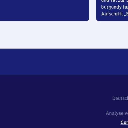
und Tat zur 
burgundy fa
Aufschrift „
Deutsc
Analyse v
Co