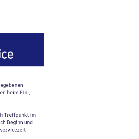
tbahnhof
ice
ngegebenen
en beim Ein-,
ch Treffpunkt im
ach Beginn und
servicezeit