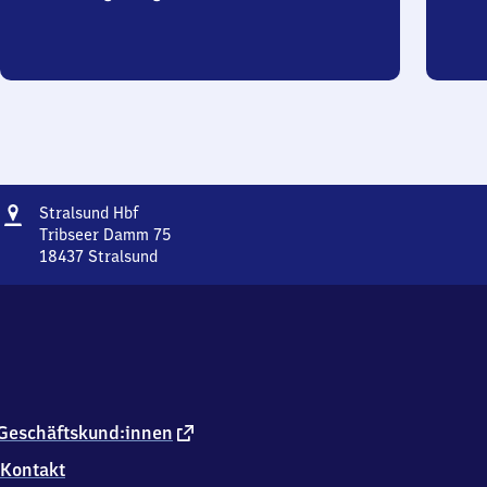
Adresse
Stralsund
Stralsund Hbf
Hauptbahnhof
Tribseer Damm 75
18437
Stralsund
Stralsund
Hauptbahnhof,
Tribseer
Damm
75,
1
8
4
externer
Geschäftskund:innen
3
Link
Kontakt
7