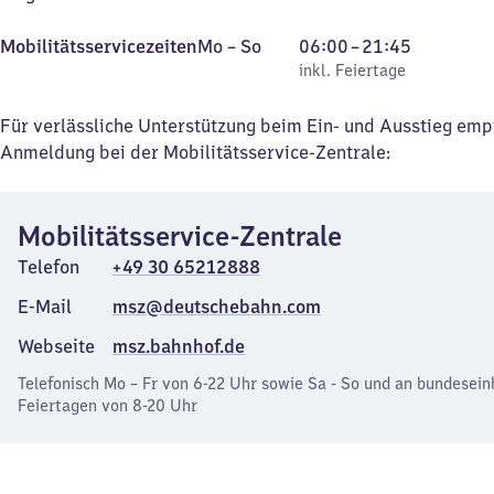
Montag
,
Von
Mobilitätsservicezeiten
Mo
–
So
06:00
–
21:45
bis
inkl. Feiertage
6
inkl. Feiertage
Sonntag
Uhr
bis
Für verlässliche Unterstützung beim Ein- und Ausstieg emp
21
Anmeldung bei der Mobilitätsservice-Zentrale:
Uhr
45
Mobilitätsservice-Zentrale
Telefon
+49 30 65212888
E-Mail
msz@deutschebahn.com
Webseite
msz.bahnhof.de
Telefonisch Mo – Fr von 6-22 Uhr sowie Sa - So und an bundesein
Feiertagen von 8-20 Uhr