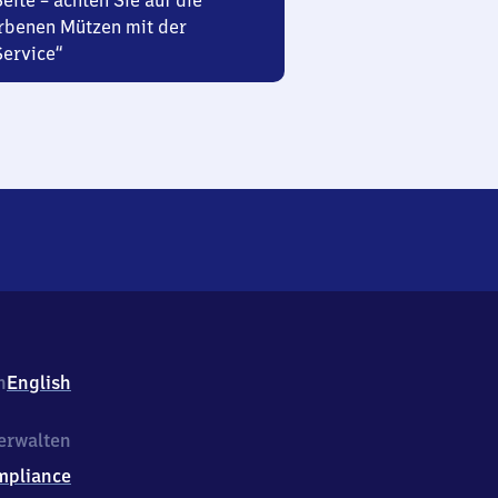
Seite – achten Sie auf die
rbenen Mützen mit der
Service“
h
English
erwalten
mpliance