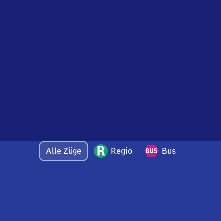
Alle Züge
Regio
Bus
Bei Fragen oder Feedback zu dieser Abfahrtstafel
wenden Sie sich gerne per E-Mail an