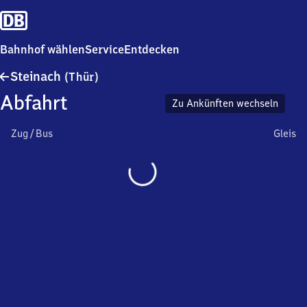
Bahnhof wählen
Service
Entdecken
Steinach
Steinach
(Thür)
(Thüringen)
Abfahrt
Zu Ankünften wechseln
Zug / Bus
Gleis
Wird
geladen…