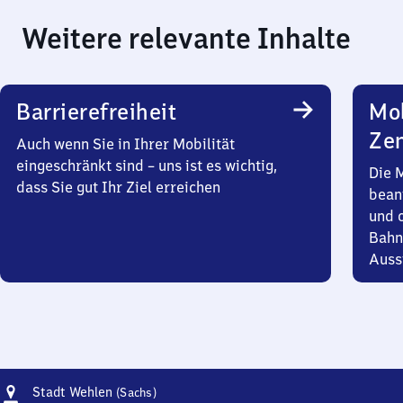
Weitere relevante Inhalte
Barrierefreiheit
Mob
Zen
Auch wenn Sie in Ihrer Mobilität
eingeschränkt sind – uns ist es wichtig,
Die 
dass Sie gut Ihr Ziel erreichen
bean
und 
Bahn
Auss
Adresse
Stadt
Stadt Wehlen
(Sachs)