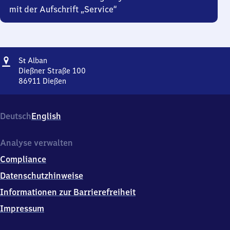
mit der Aufschrift „Service“
Adresse
Sankt
S
Alban
t
Alban
Dießner Straße 100
86911
Dießen
Sankt
Alban,
Dießner
Deutsch
English
Straße
100,
8
Analyse verwalten
6
Compliance
9
1
Datenschutzhinweise
1
Informationen zur Barrierefreiheit
Dießen
Impressum