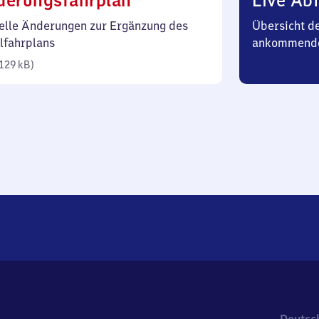
derungsfahrplan
Live Abf
129
elle Änderungen zur Ergänzung des
Übersicht d
Kilobyte)
lfahrplans
ankommend
129 kB
)