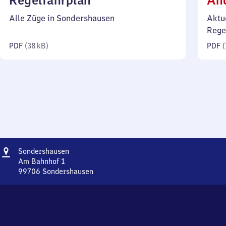
Regelfahrplan
Än
38
Alle Züge in Sondershausen
Aktu
Kilobyte)
Rege
PDF
(
38 kB
)
PDF
(
Adresse
Sondershausen
Sondershausen
Am Bahnhof 1
99706
Sondershausen
Sondershausen,
Am
Bahnhof
1,
9