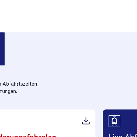
en
n Abfahrtszeiten
rungen.
(PDF,