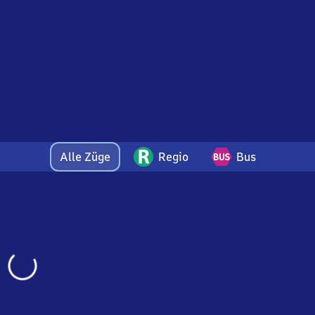
Alle Züge
Regio
Bus
Wird
geladen…