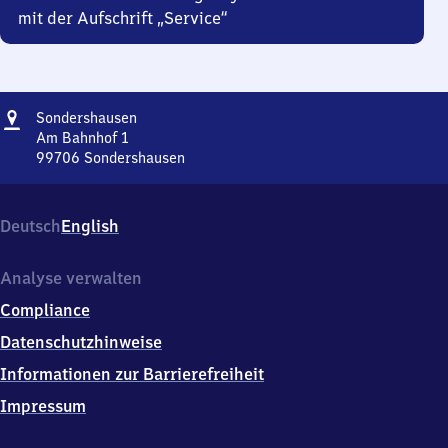
mit der Aufschrift „Service“
Adresse
Sondershausen
Sondershausen
Am Bahnhof 1
99706
Sondershausen
Sondershausen,
Am
Bahnhof
Deutsch
English
1,
9
9
Analyse verwalten
7
Compliance
0
6
Datenschutzhinweise
Sondershausen
Informationen zur Barrierefreiheit
Impressum