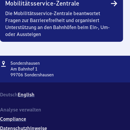
Mobilitätsservice-Zentrale
Die Mobilitätsservice-Zentrale beantwortet
Fragen zur Barrierefreiheit und organisiert
Unterstützung an den Bahnhöfen beim Ein-, Um-
oder Aussteigen
Adresse
Sondershausen
Sondershausen
Am Bahnhof 1
99706
Sondershausen
Sondershausen,
Am
Bahnhof
Deutsch
English
1,
9
9
Analyse verwalten
7
Compliance
0
6
Datenschutzhinweise