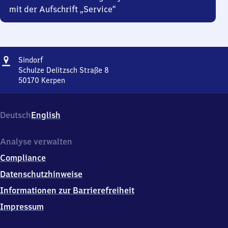
mit der Aufschrift „Service“
Adresse
Sindorf
Sindorf
Schulze Delitzsch Straße 8
50170
Kerpen
Sindorf,
Schulze
Delitzsch
Deutsch
English
Straße
8,
5
Analyse verwalten
0
Compliance
1
7
Datenschutzhinweise
0
Informationen zur Barrierefreiheit
Kerpen
Impressum