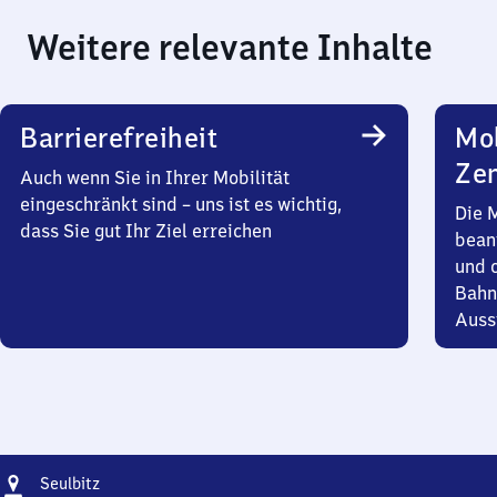
Weitere relevante Inhalte
Barrierefreiheit
Mob
Zen
Auch wenn Sie in Ihrer Mobilität
eingeschränkt sind – uns ist es wichtig,
Die 
dass Sie gut Ihr Ziel erreichen
bean
und 
Bahn
Auss
Adresse
Seulbitz
Seulbitz