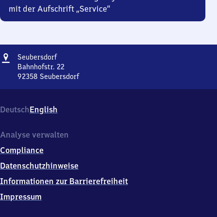
mit der Aufschrift „Service“
Adresse
Seubersdorf
Seubersdorf
Bahnhofstr. 22
92358
Seubersdorf
Seubersdorf,
Bahnhofstr.
22,
Deutsch
English
9
2
3
Analyse verwalten
5
Compliance
8
Seubersdorf
Datenschutzhinweise
Informationen zur Barrierefreiheit
Impressum