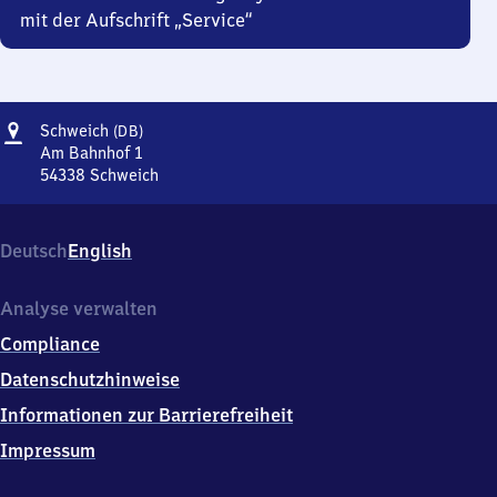
mit der Aufschrift „Service“
Adresse
Schweich
Schweich
(DB)
(DB)
Am Bahnhof 1
54338
Schweich
Schweich
(DB),
Am
Deutsch
English
Bahnhof
1,
5
Analyse verwalten
4
Compliance
3
3
Datenschutzhinweise
8
Informationen zur Barrierefreiheit
Schweich
Impressum