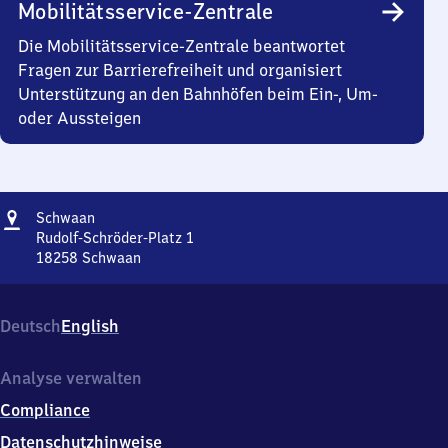
Mobilitätsservice-Zentrale
Die Mobilitätsservice-Zentrale beantwortet
Fragen zur Barrierefreiheit und organisiert
Unterstützung an den Bahnhöfen beim Ein-, Um-
oder Aussteigen
Adresse
Schwaan
Schwaan
Rudolf-Schröder-Platz 1
18258
Schwaan
Schwaan,
Rudolf-
Schröder-
Deutsch
English
Platz
1,
1
Analyse verwalten
8
Compliance
2
5
Datenschutzhinweise