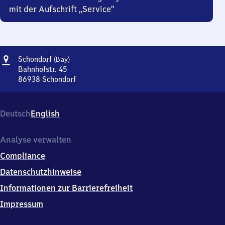
mit der Aufschrift „Service“
Adresse
Schondorf
Schondorf
(Bay)
(Bayern)
Bahnhofstr. 45
86938
Schondorf
Schondorf
(Bayern),
Bahnhofstr.
Deutsch
English
45,
8
6
Analyse verwalten
9
Compliance
3
8
Datenschutzhinweise
Schondorf
Informationen zur Barrierefreiheit
Impressum