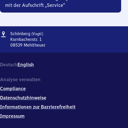
mit der Aufschrift „Service“
Adresse
Schönberg
Schönberg
(Vogtl)
(Vogtland)
Kornbacherstr. 1
08539
Mehltheuer
Schönberg
(Vogtland),
Kornbacherstr.
Deutsch
English
1,
0
8
Analyse verwalten
5
Compliance
3
9
Datenschutzhinweise
Mehltheuer
Informationen zur Barrierefreiheit
Impressum