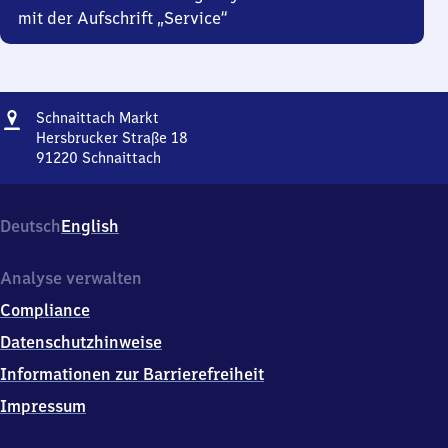
mit der Aufschrift „Service“
Adresse
Schnaittach
Schnaittach Markt
Markt
Hersbrucker Straße 18
91220
Schnaittach
Schnaittach
Markt,
Hersbrucker
Deutsch
English
Straße
18,
9
Analyse verwalten
1
Compliance
2
2
Datenschutzhinweise
0
Informationen zur Barrierefreiheit
Schnaittach
Impressum