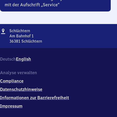
mit der Aufschrift „Service“
Adresse
Schlüchtern
Schlüchtern
Am Bahnhof 1
36381
Schlüchtern
Schlüchtern,
Am
Bahnhof
Deutsch
English
1,
3
6
Analyse verwalten
3
Compliance
8
1
Datenschutzhinweise
Schlüchtern
Informationen zur Barrierefreiheit
Impressum