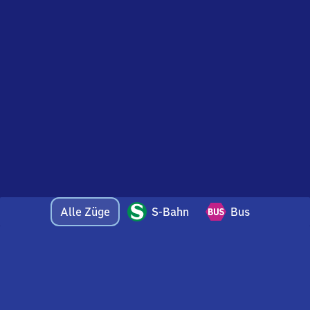
Alle Züge
S-Bahn
Bus
Bei Fragen oder Feedback zu dieser Abfahrtstafel
wenden Sie sich gerne per E-Mail an