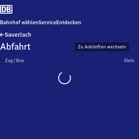
Bahnhof wählen
Service
Entdecken
Sauerlach
Sauerlach
Abfahrt
Zu Ankünften wechseln
Zug / Bus
Gleis
Wird
geladen…