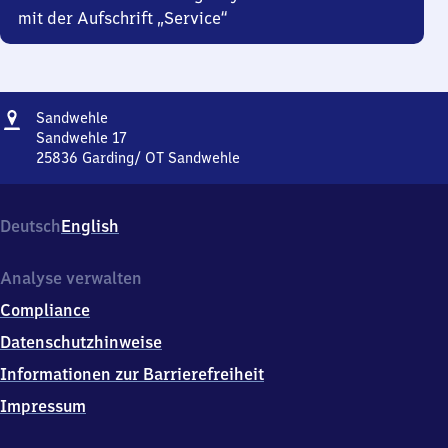
mit der Aufschrift „Service“
Adresse
Sandwehle
Sandwehle
Sandwehle 17
25836
Garding/ OT Sandwehle
Sandwehle,
Sandwehle
17,
Deutsch
English
2
5
8
Analyse verwalten
3
Compliance
6
Garding/
Datenschutzhinweise
OT
Informationen zur Barrierefreiheit
Sandwehle
Impressum