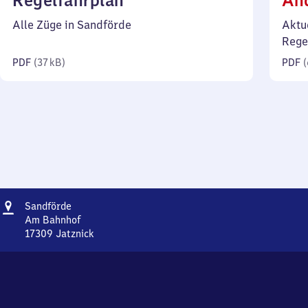
Regelfahrplan
Än
37
Alle Züge in Sandförde
Aktu
Kilobyte)
Rege
PDF
(
37 kB
)
PDF
(
Adresse
Sandförde
Sandförde
Am Bahnhof
17309
Jatznick
Sandförde,
Am
Bahnhof,
1
7