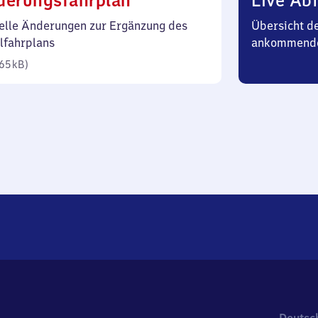
derungsfahrplan
Live Abf
65
elle Änderungen zur Ergänzung des
Übersicht d
Kilobyte)
lfahrplans
ankommend
65 kB
)