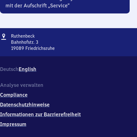
mit der Aufschrift „Service“
Adresse
Ruthenbeck
Ruthenbeck
Bahnhofstr. 3
19089
Friedrichsruhe
Ruthenbeck,
Bahnhofstr.
3,
Deutsch
English
1
9
0
Analyse verwalten
8
Compliance
9
Friedrichsruhe
Datenschutzhinweise
Informationen zur Barrierefreiheit
Impressum