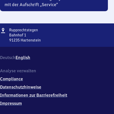
mit der Aufschrift „Service“
Adresse
Rupprechtstegen
Rupprechtstegen
Bahnhof 1
91235
Hartenstein
Rupprechtstegen,
Bahnhof
1,
Deutsch
English
9
1
2
Analyse verwalten
3
Compliance
5
Hartenstein
Datenschutzhinweise
Informationen zur Barrierefreiheit
Impressum