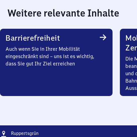
Weitere relevante Inhalte
Barrierefreiheit
Mob
Zen
Auch wenn Sie in Ihrer Mobilität
eingeschränkt sind – uns ist es wichtig,
Die 
dass Sie gut Ihr Ziel erreichen
bean
und 
Bahn
Auss
Adresse
Ruppertsgrün
Ruppertsgrün