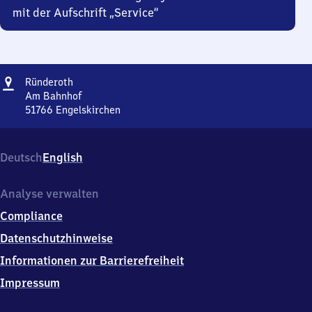
mit der Aufschrift „Service“
Adresse
Ründeroth
Ründeroth
Am Bahnhof
51766
Engelskirchen
Ründeroth,
Am
Bahnhof,
Deutsch
English
5
1
7
Analyse verwalten
6
Compliance
6
Engelskirchen
Datenschutzhinweise
Informationen zur Barrierefreiheit
Impressum