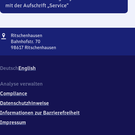
mit der Aufschrift „Service“
Adresse
Ritschenhausen
Ritschenhausen
Bahnhofstr. 70
98617
Ritschenhausen
Ritschenhausen,
Bahnhofstr.
70,
Deutsch
English
9
8
6
Analyse verwalten
1
Compliance
7
Ritschenhausen
Datenschutzhinweise
Informationen zur Barrierefreiheit
Impressum