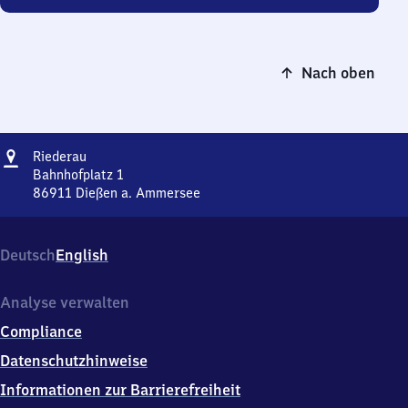
Nach oben
Adresse
Riederau
Riederau
Bahnhofplatz 1
86911
Dießen a. Ammersee
Riederau,
Bahnhofplatz
1,
Deutsch
English
8
6
9
Analyse verwalten
1
Compliance
1
Dießen
Datenschutzhinweise
a.
Informationen zur Barrierefreiheit
Ammersee