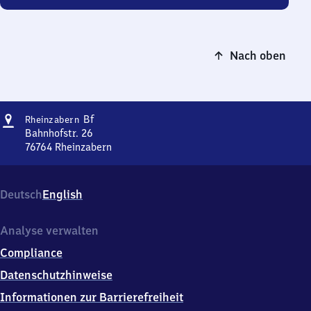
Nach oben
Adresse
Rheinzabern
Bf
Rheinzabern
Bahnhof
Bahnhofstr. 26
76764
Rheinzabern
Rheinzabern
Bahnhof,
Bahnhofstr.
Deutsch
English
26,
7
6
Analyse verwalten
7
Compliance
6
4
Datenschutzhinweise
Rheinzabern
Informationen zur Barrierefreiheit