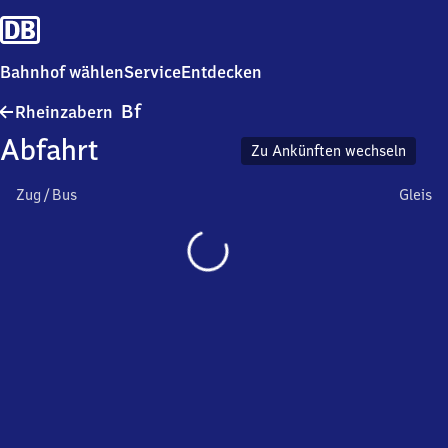
Bahnhof wählen
Service
Entdecken
Rheinzabern
Bf
Rheinzabern
Bahnhof
Abfahrt
Zu Ankünften wechseln
Zug / Bus
Gleis
Wird
geladen…