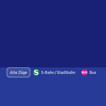
Alle Züge
S-Bahn / Stadtbahn
Bus
Bei Fragen oder Feedback zu dieser Abfahrtstafel
wenden Sie sich gerne per E-Mail an