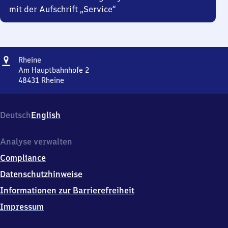
mit der Aufschrift „Service“
Adresse
Rheine
Rheine
Am Hauptbahnhofe 2
48431
Rheine
Rheine,
Am
Hauptbahnhofe
Deutsch
English
2,
4
8
Analyse verwalten
4
Compliance
3
1
Datenschutzhinweise
Rheine
Informationen zur Barrierefreiheit
Impressum