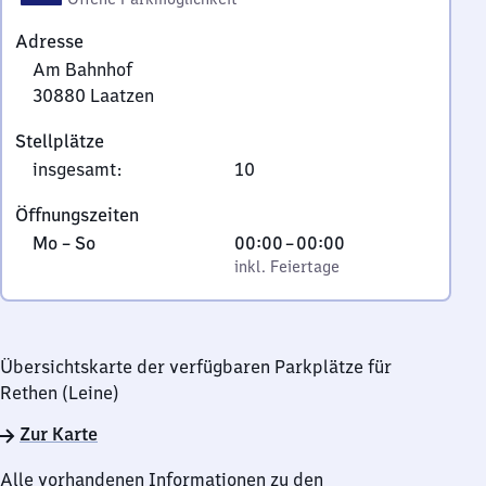
Adresse
Am Bahnhof
30880
Laatzen
Am
Stellplätze
Bahnhof,
insgesamt
:
10
3
0
Öffnungszeiten
8
Montag
,
Von
Mo
–
So
00:00
–
00:00
8
bis
inkl. Feiertage
0
inkl. Feiertage
0
Sonntag
Uhr
Laatzen
bis
0
Übersichtskarte der verfügbaren Parkplätze für
Uhr
Rethen (Leine)
Zur Karte
Alle vorhandenen Informationen zu den