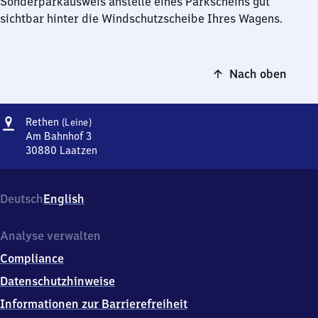
Sonderparkausweis anstelle eines Parkscheins gut
sichtbar hinter die Windschutzscheibe Ihres Wagens.
Nach oben
Adresse
Rethen
Rethen
(Leine)
(Leine)
Am Bahnhof 3
30880
Laatzen
Rethen
(Leine),
Am
Deutsch
English
Bahnhof
3,
3
Analyse verwalten
0
Compliance
8
8
Datenschutzhinweise
0
Informationen zur Barrierefreiheit
Laatzen