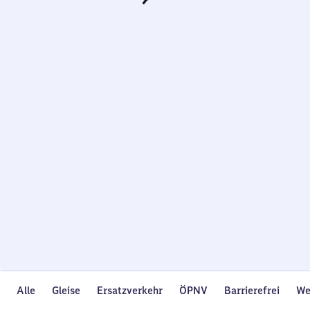
Wird
geladen…
Alle
Gleise
Ersatzverkehr
ÖPNV
Barrierefrei
We