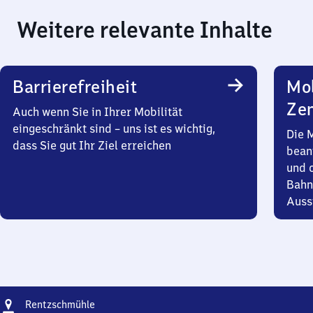
Weitere relevante Inhalte
Barrierefreiheit
Mob
Zen
Auch wenn Sie in Ihrer Mobilität
eingeschränkt sind – uns ist es wichtig,
Die 
dass Sie gut Ihr Ziel erreichen
bean
und 
Bahn
Auss
Adresse
Rentzschmühle
Rentzschmühle