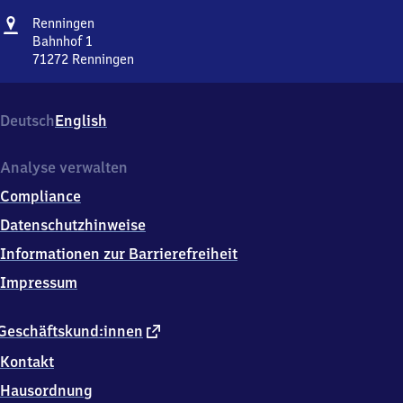
Adresse
Renningen
Renningen
Bahnhof 1
71272
Renningen
Renningen,
Bahnhof
1,
Deutsch
English
7
1
2
Analyse verwalten
7
Compliance
2
Renningen
Datenschutzhinweise
Informationen zur Barrierefreiheit
Impressum
externer
Geschäftskund:innen
Link
Kontakt
Hausordnung