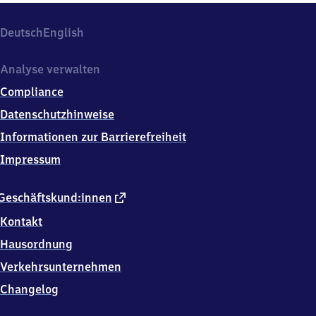
Deutsch
English
Analyse verwalten
Compliance
Datenschutzhinweise
Informationen zur Barrierefreiheit
Impressum
externer
Geschäftskund:innen
Link
Kontakt
Hausordnung
Verkehrsunternehmen
Changelog