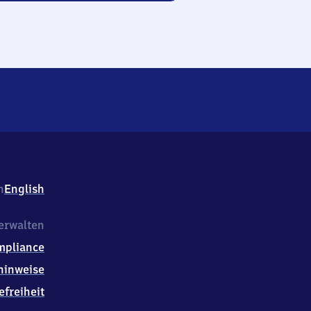
h
English
erwalten
mpliance
hinweise
efreiheit