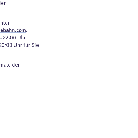
der
unter
ebahn.com
.
s 22:00 Uhr
20:00 Uhr für Sie
kmale der