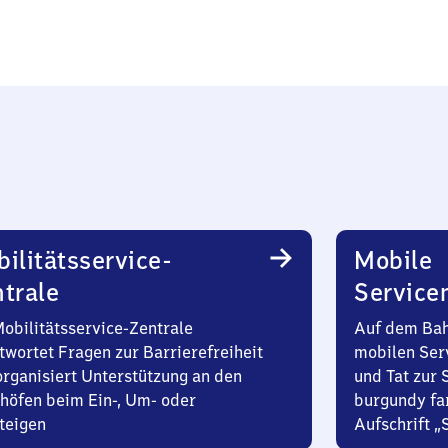
ilitätsservice-
Mobile
trale
Service
Mobilitätsservice-Zentrale
Auf dem Bah
twortet Fragen zur Barrierefreiheit
mobilen Ser
organisiert Unterstützung an den
und Tat zur 
höfen beim Ein-, Um- oder
burgundy fa
teigen
Aufschrift „