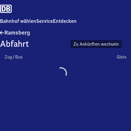
Bahnhof wählen
Service
Entdecken
Ramsberg
Ramsberg
Abfahrt
Zu Ankünften wechseln
Zug / Bus
Gleis
Wird
geladen…