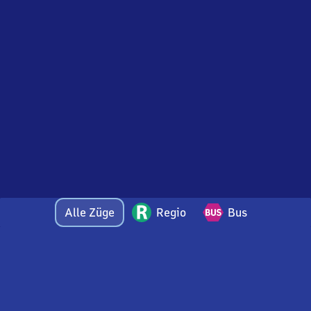
Alle Züge
Regio
Bus
Bei Fragen oder Feedback zu dieser Abfahrtstafel
wenden Sie sich gerne per E-Mail an