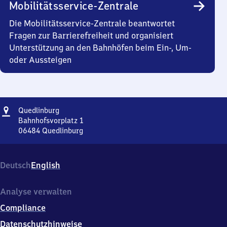
Mobilitätsservice-Zentrale
Die Mobilitätsservice-Zentrale beantwortet
Fragen zur Barrierefreiheit und organisiert
Unterstützung an den Bahnhöfen beim Ein-, Um-
oder Aussteigen
Adresse
Quedlinburg
Quedlinburg
Bahnhofsvorplatz 1
06484
Quedlinburg
Quedlinburg,
Bahnhofsvorplatz
1,
Deutsch
English
0
6
4
Analyse verwalten
8
Compliance
4
Quedlinburg
Datenschutzhinweise