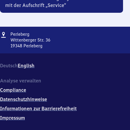
mit der Aufschrift „Service“
Adresse
Perleberg
Perleberg
Wittenberger Str. 36
19348
Perleberg
Perleberg,
Wittenberger
Str.
Deutsch
English
36,
1
9
Analyse verwalten
3
Compliance
4
8
Datenschutzhinweise
Perleberg
Informationen zur Barrierefreiheit
Impressum