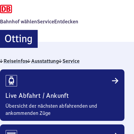
Bahnhof wählen
Service
Entdecken
Otting
Otting
Reiseinfos
Ausstattung
Service
Reiseinfos
Live Abfahrt / Ankunft
Übersicht der nächsten abfahrenden und
ankommenden Züge