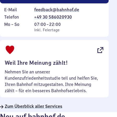
E-Mail
feedback@bahnhof.de
Telefon
+49 30 586020930
Montag
,
Von
Mo
–
So
07:00
–
22:00
bis
inkl. Feiertage
7
inkl. Feiertage
Sonntag
Uhr
bis
22
Uhr
Weil Ihre Meinung zählt!
Nehmen Sie an unserer
Kundenzufriedenheitsstudie teil und helfen Sie,
Ihren Bahnhof mitzugestalten. Ihre Meinung
zählt – für ein besseres Bahnhofserlebnis.
Zum Überblick aller Services
Neu auf bahnhof.de