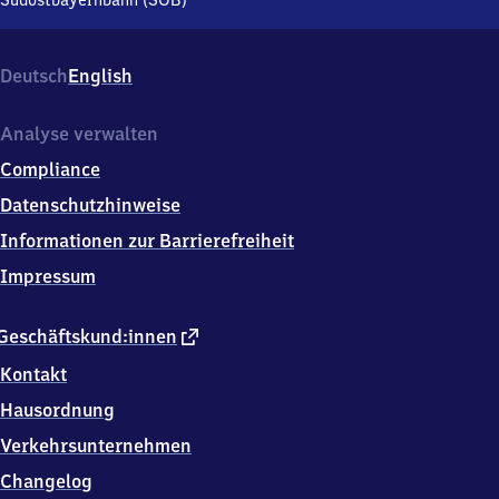
Südostbayernbahn (SOB)
8
3
3
Deutsch
English
2
9
Waging
Analyse verwalten
a.See
Compliance
Datenschutzhinweise
Informationen zur Barrierefreiheit
Impressum
externer
Geschäftskund:innen
Link
Kontakt
Hausordnung
Verkehrsunternehmen
Changelog