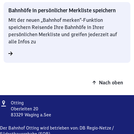
Bahnhöfe in persönlicher Merkliste speichern
Mit der neuen „Bahnhof merken“-Funktion
speichern Reisende Ihre Bahnhöfe in Ihrer
persönlichen Merkliste und greifen jederzeit auf
alle Infos zu
Nach oben
Adresse
Otting
Otting
Oberleiten 20
83329
Waging a.See
Otting,
Oberleiten
Der Bahnhof Otting wird betrieben von:
DB Regio-Netze
/
20,