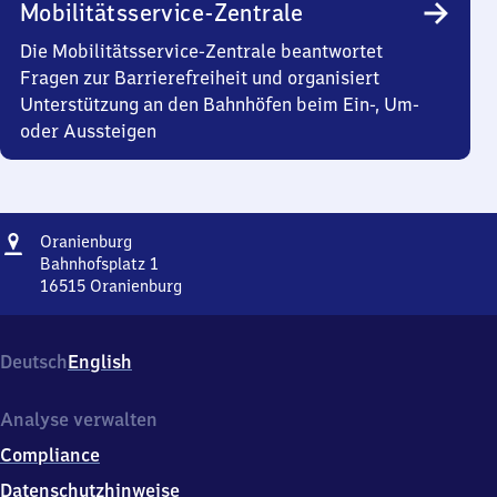
Mobilitätsservice-Zentrale
Die Mobilitätsservice-Zentrale beantwortet
Fragen zur Barrierefreiheit und organisiert
Unterstützung an den Bahnhöfen beim Ein-, Um-
oder Aussteigen
Adresse
Oranienburg
Oranienburg
Bahnhofsplatz 1
16515
Oranienburg
Oranienburg,
Bahnhofsplatz
1,
Deutsch
English
1
6
5
Analyse verwalten
1
Compliance
5
Oranienburg
Datenschutzhinweise