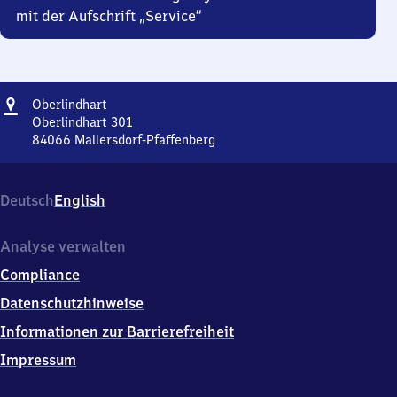
mit der Aufschrift „Service“
Adresse
Oberlindhart
Oberlindhart
Oberlindhart 301
84066
Mallersdorf-Pfaffenberg
Oberlindhart,
Oberlindhart
301,
Deutsch
English
8
4
0
Analyse verwalten
6
Compliance
6
Mallersdorf-
Datenschutzhinweise
Pfaffenberg
Informationen zur Barrierefreiheit
Impressum