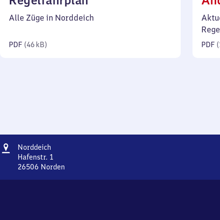
Regelfahrplan
Än
46
Alle Züge in Norddeich
Aktu
Kilobyte)
Rege
PDF
(
46 kB
)
PDF
(
Adresse
Norddeich
Norddeich
Hafenstr. 1
26506
Norden
Norddeich,
Hafenstr.
1,
2
6