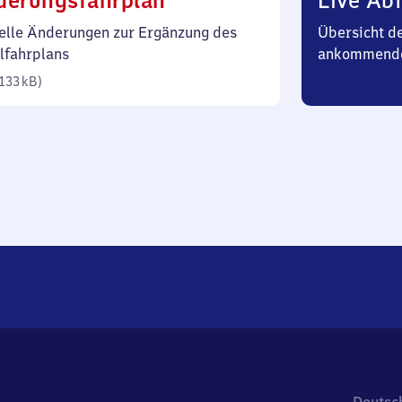
derungsfahrplan
Live Abf
133
elle Änderungen zur Ergänzung des
Übersicht d
Kilobyte)
lfahrplans
ankommend
133 kB
)