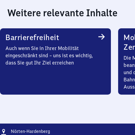
Weitere relevante Inhalte
Barrierefreiheit
Mob
Zen
Auch wenn Sie in Ihrer Mobilität
eingeschränkt sind – uns ist es wichtig,
Die 
dass Sie gut Ihr Ziel erreichen
bean
und 
Bahn
Auss
Adresse
Nörten-
Nörten-Hardenberg