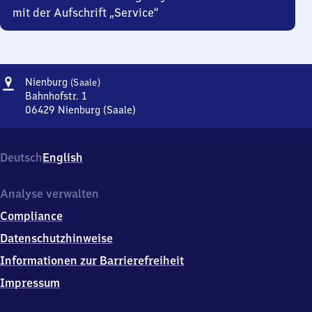
mit der Aufschrift „Service“
Adresse
Nienburg
Nienburg
(Saale)
(Saale)
Bahnhofstr. 1
06429
Nienburg (Saale)
Nienburg
(Saale),
Bahnhofstr.
Deutsch
English
1,
0
6
Analyse verwalten
4
Compliance
2
9
Datenschutzhinweise
Nienburg
Informationen zur Barrierefreiheit
(Saale)
Impressum