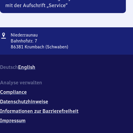
mit der Aufschrift „Service“
Adresse
Niederraunau
Niederraunau
Bahnhofstr. 7
86381
Krumbach (Schwaben)
Niederraunau,
Bahnhofstr.
7,
Deutsch
English
8
6
3
Analyse verwalten
8
Compliance
1
Krumbach
Datenschutzhinweise
(Schwaben)
Informationen zur Barrierefreiheit
Impressum